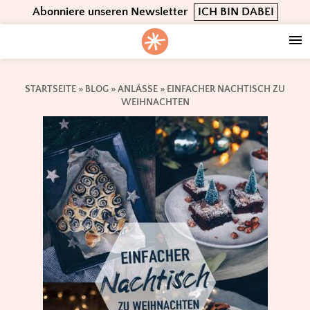
Skip
Skip
Skip
Abonniere unseren Newsletter
ICH BIN DABEI
to
to
to
primary
main
footer
navigation
content
STARTSEITE
»
BLOG
»
ANLÄSSE
»
EINFACHER NACHTISCH ZU
WEIHNACHTEN