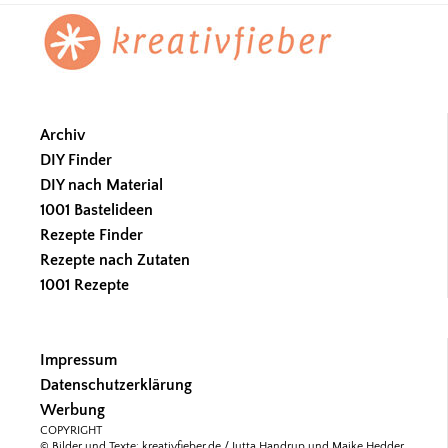
Footer
Archiv
DIY Finder
DIY nach Material
1001 Bastelideen
Rezepte Finder
Rezepte nach Zutaten
1001 Rezepte
Impressum
Datenschutzerklärung
Werbung
COPYRIGHT
© Bilder und Texte: kreativfieber.de / Jutta Handrup und Maike Hedder.