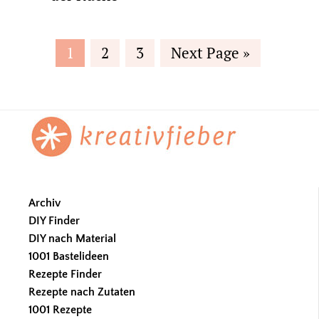
Page
Page
Page
Go
1
2
3
Next Page »
to
Footer
Archiv
DIY Finder
DIY nach Material
1001 Bastelideen
Rezepte Finder
Rezepte nach Zutaten
1001 Rezepte