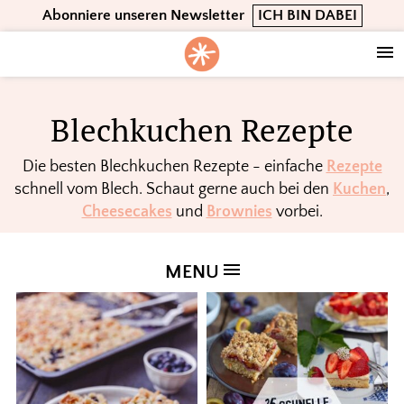
Skip
Skip
Skip
Abonniere unseren Newsletter
ICH BIN DABEI
to
to
to
primary
main
footer
navigation
content
Blechkuchen Rezepte
Die besten Blechkuchen Rezepte - einfache
Rezepte
schnell vom Blech. Schaut gerne auch bei den
Kuchen
,
Cheesecakes
und
Brownies
vorbei.
MENU