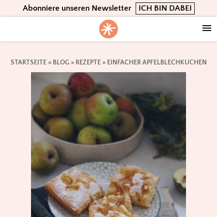
Skip
Skip
Skip
Abonniere unseren Newsletter
ICH BIN DABEI
to
to
to
primary
main
footer
navigation
content
STARTSEITE
»
BLOG
»
REZEPTE
»
EINFACHER APFELBLECHKUCHEN