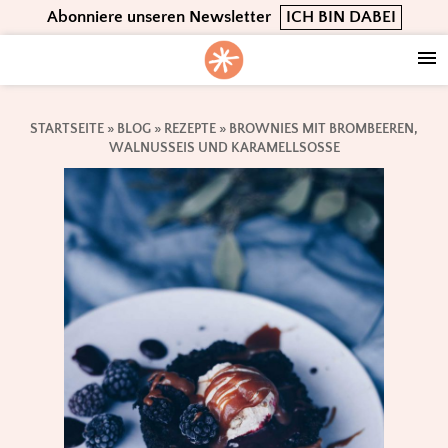
Skip
Skip
Skip
Abonniere unseren Newsletter
ICH BIN DABEI
to
to
to
primary
main
footer
navigation
content
STARTSEITE
»
BLOG
»
REZEPTE
»
BROWNIES MIT BROMBEEREN,
WALNUSSEIS UND KARAMELLSOSSE