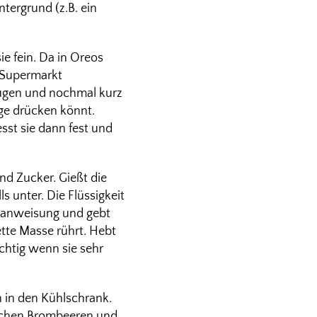
ntergrund (z.B. ein
e fein. Da in Oreos
 Supermarkt
fügen und nochmal kurz
nge drücken könnt.
sst sie dann fest und
nd Zucker. Gießt die
s unter. Die Flüssigkeit
gsanweisung und gebt
ette Masse rührt. Hebt
ichtig wenn sie sehr
n in den Kühlschrank.
tlichen Brombeeren und