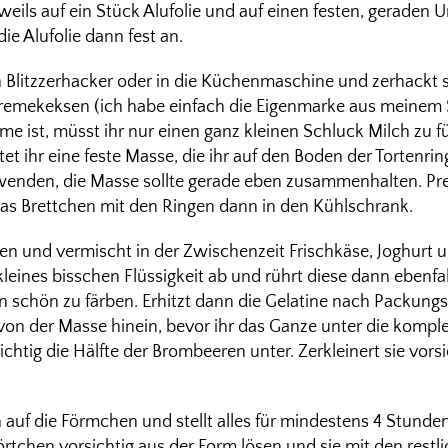
eweils auf ein Stück Alufolie und auf einen festen, geraden U
ie Alufolie dann fest an.
n Blitzzerhacker oder in die Küchenmaschine und zerhackt si
emekeksen (ich habe einfach die Eigenmarke aus meinem
 ist, müsst ihr nur einen ganz kleinen Schluck Milch zu 
et ihr eine feste Masse, die ihr auf den Boden der Tortenri
rwenden, die Masse sollte gerade eben zusammenhalten. Pre
 das Brettchen mit den Ringen dann in den Kühlschrank.
len und vermischt in der Zwischenzeit Frischkäse, Joghurt u
kleines bisschen Flüssigkeit ab und rührt diese dann ebenfall
hen schön zu färben. Erhitzt dann die Gelatine nach Packun
 von der Masse hinein, bevor ihr das Ganze unter die kompl
htig die Hälfte der Brombeeren unter. Zerkleinert sie vors
n auf die Förmchen und stellt alles für mindestens 4 Stunde
örtchen vorsichtig aus der Form lösen und sie mit den res