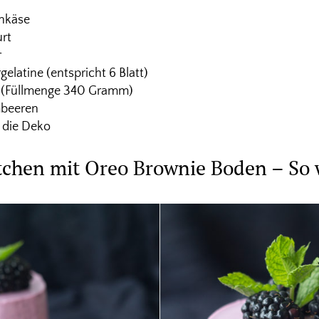
hkäse
rt
r
elatine (entspricht 6 Blatt)
n (Füllmenge 340 Gramm)
beeren
 die Deko
chen mit Oreo Brownie Boden – So 