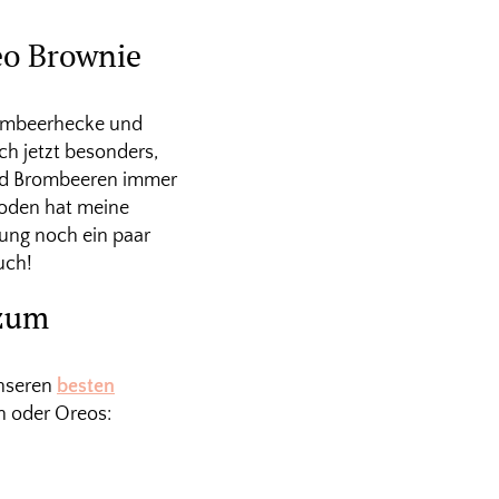
eo Brownie
rombeerhecke und
h jetzt besonders,
ind Brombeeren immer
oden hat meine
ung noch ein paar
uch!
 zum
unseren
besten
en oder Oreos: