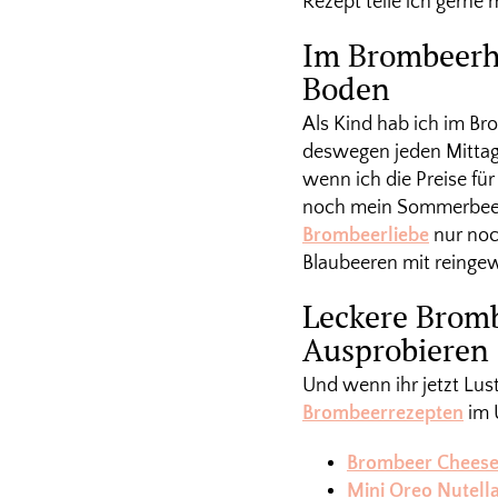
Rezept teile ich gerne 
Im Brombeerh
Boden
Als Kind hab ich im B
deswegen jeden Mittag
wenn ich die Preise f
noch mein Sommerbeer
Brombeerliebe
nur noc
Blaubeeren mit reingew
Leckere Brom
Ausprobieren
Und wenn ihr jetzt Lu
Brombeerrezepten
im Ü
Brombeer Cheese
Mini Oreo Nutell