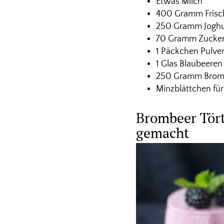
Etwas Milch
400 Gramm Frisc
250 Gramm Joghu
70 Gramm Zucke
1 Päckchen Pulverg
1 Glas Blaubeere
250 Gramm Brom
Minzblättchen für
Brombeer Tört
gemacht