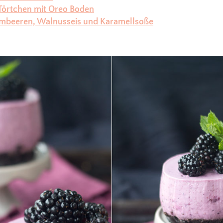
Törtchen mit Oreo Boden
ombeeren, Walnusseis und Karamellsoße