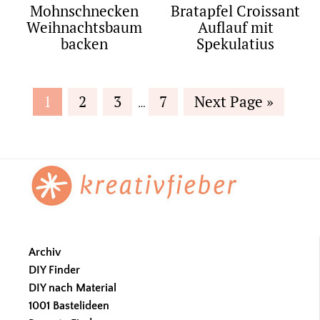
Mohnschnecken
Bratapfel Croissant
Weihnachtsbaum
Auflauf mit
backen
Spekulatius
Interim
Page
Page
Page
Page
Go
1
2
3
7
Next Page »
…
pages
to
omitted
Footer
Archiv
DIY Finder
DIY nach Material
1001 Bastelideen