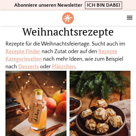
Skip
Skip
Skip
Abonniere unseren Newsletter
ICH BIN DABEI
to
to
to
primary
main
footer
navigation
content
Weihnachtsrezepte
Rezepte für die Weihnachtsfeiertage. Sucht auch im
Rezepte Finder
nach Zutat oder auf den
Rezepte
Kategorieseiten
nach mehr Ideen, wie zum Beispiel
nach
Desserts
oder
Plätzchen
.