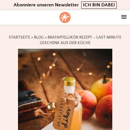
Skip
Skip
Skip
Abonniere unseren Newsletter
ICH BIN DABEI
to
to
to
primary
main
footer
navigation
content
STARTSEITE
»
BLOG
»
BRATAPFELLIKÖR REZEPT – LAST MINUTE
GESCHENK AUS DER KÜCHE