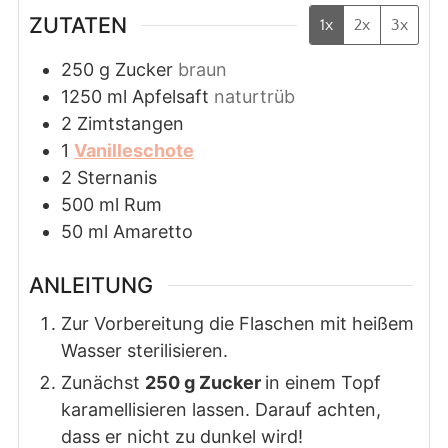
ZUTATEN
1x
2x
3x
250
g
Zucker
braun
1250
ml
Apfelsaft
naturtrüb
2
Zimtstangen
1
Vanilleschote
2
Sternanis
500
ml
Rum
50
ml
Amaretto
ANLEITUNG
Zur Vorbereitung die Flaschen mit heißem
Wasser sterilisieren.
Zunächst
250 g Zucker
in einem Topf
karamellisieren lassen. Darauf achten,
dass er nicht zu dunkel wird!