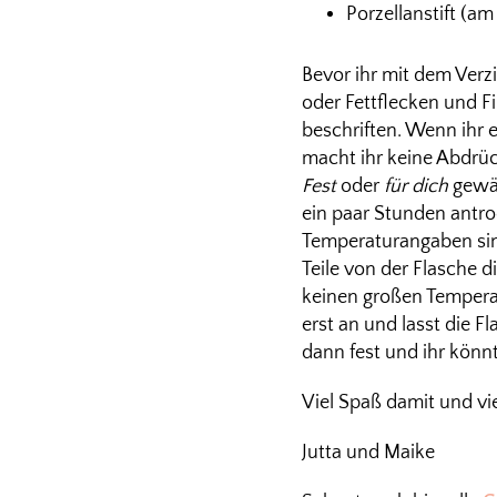
Porzellanstift (a
Bevor ihr mit dem Verzi
oder Fettflecken und F
beschriften. Wenn ihr 
macht ihr keine Abdrüc
Fest
oder
für dich
gewäh
ein paar Stunden antr
Temperaturangaben sind
Teile von der Flasche d
keinen großen Temperatu
erst an und lasst die 
dann fest und ihr könn
Viel Spaß damit und vi
Jutta und Maike