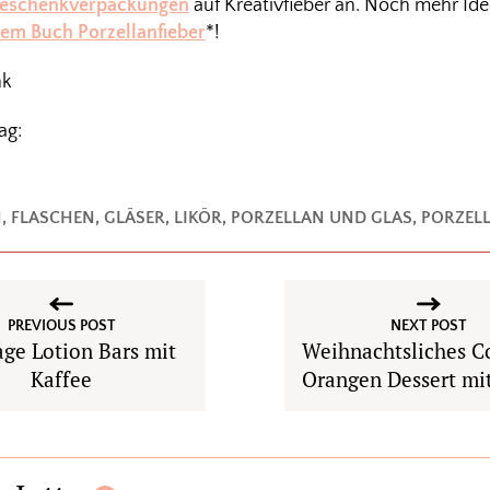
eschenkverpackungen
auf Kreativfieber an. Noch mehr Ide
em Buch Porzellanfieber
*!
nk
ag:
N
,
FLASCHEN
,
GLÄSER
,
LIKÖR
,
PORZELLAN UND GLAS
,
PORZELL
PREVIOUS POST
NEXT POST
ge Lotion Bars mit
Weihnachtsliches C
Kaffee
Orangen Dessert mit