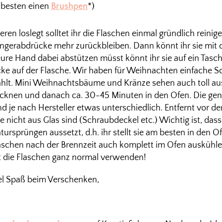
m besten einen
Brushpen
*)
eren loslegt solltet ihr die Flaschen einmal gründlich reini
ingerabdrücke mehr zurückbleiben. Dann könnt ihr sie mit d
eure Hand dabei abstützen müsst könnt ihr sie auf ein Tasc
ke auf der Flasche. Wir haben für Weihnachten einfache S
lt. Mini Weihnachtsbäume und Kränze sehen auch toll au
ocknen und danach ca. 30-45 Minuten in den Ofen. Die ge
 je nach Hersteller etwas unterschiedlich. Entfernt vor d
ie nicht aus Glas sind (Schraubdeckel etc.) Wichtig ist, dass
rsprüngen aussetzt, d.h. ihr stellt sie am besten in den Of
Flaschen nach der Brennzeit auch komplett im Ofen auskühle
t die Flaschen ganz normal verwenden!
el Spaß beim Verschenken,