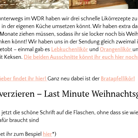
unterwegs im WDR haben wir drei schnelle Likörrezepte zu
ch in der eigenen Küche umsetzen könnt. Wir haben extra da
i Monate ziehen müssen, sodass ihr sie locker noch bis Wei
en könnt! Wir haben uns in der Sendung gleich zweimal 
tobt – einmal gab es
Lebkuchenlikör
und
Orangenlikör
un
mit Keksen.
Die beiden Ausschnitte könnt ihr euch hier no
ieber findet ihr hier!
Ganz neu dabei ist der
Bratapfellikör!
 verzieren – Last Minute Weihnacht
tzt die schöne Schrift auf die Flaschen, ohne dass sie wi
dafür braucht sind
det ihr zum Bespiel
hier
*)