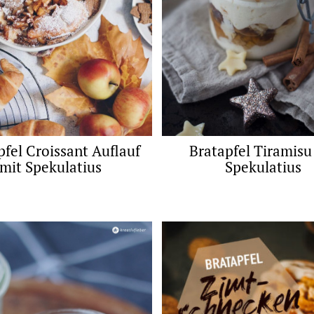
pfel Croissant Auflauf
Bratapfel Tiramisu
mit Spekulatius
Spekulatius