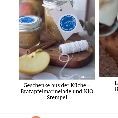
L
Geschenke aus der Küche –
B
Bratapfelmarmelade und NIO
Stempel
Footer