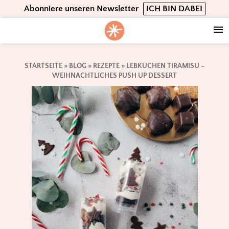
Skip
Skip
Skip
Abonniere unseren Newsletter
ICH BIN DABEI
to
to
to
primary
main
footer
navigation
content
STARTSEITE
»
BLOG
»
REZEPTE
»
LEBKUCHEN TIRAMISU –
WEIHNACHTLICHES PUSH UP DESSERT