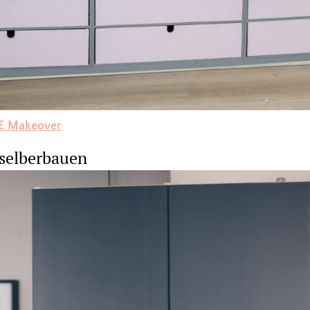
PE Makeover
 selberbauen