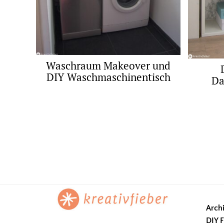
Waschraum Makeover und
DIY Waschmaschinentisch
Da
Footer
Arch
DIY F