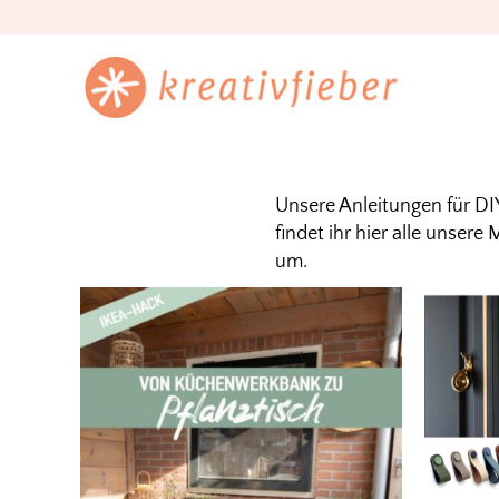
Skip
Skip
Skip
to
to
to
primary
main
footer
kreativfieber
navigation
content
Unsere Anleitungen für D
findet ihr hier alle unser
um.