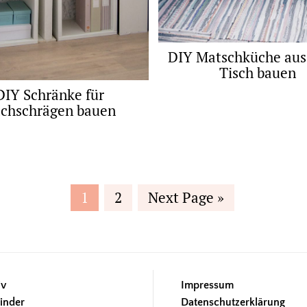
DIY Matschküche aus
Tisch bauen
DIY Schränke für
chschrägen bauen
Page
Page
Go
1
2
Next Page »
to
iv
Impressum
inder
Datenschutzerklärung