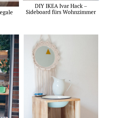
DIY IKEA Ivar Hack –
Sideboard fürs Wohnzimmer
Regale