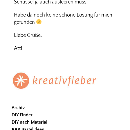
Schüssel ja auch ausleeren muss.
Habe da noch keine schöne Lösung für mich
gefunden
Liebe Grüße,
Atti
Footer
Archiv
DIY Finder
DIY nach Material
1001 Bastelideen