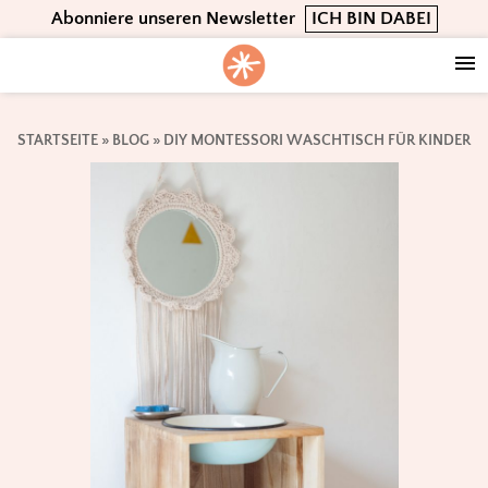
Skip
Skip
Skip
Abonniere unseren Newsletter
ICH BIN DABEI
to
to
to
primary
main
footer
navigation
content
STARTSEITE
»
BLOG
»
DIY MONTESSORI WASCHTISCH FÜR KINDER