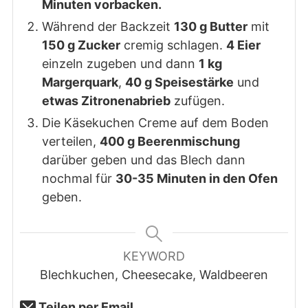
Minuten vorbacken.
Während der Backzeit
130 g Butter
mit
150 g Zucker
cremig schlagen.
4 Eier
einzeln zugeben und dann
1 kg
Margerquark
,
40 g Speisestärke
und
etwas Zitronenabrieb
zufügen.
Die Käsekuchen Creme auf dem Boden
verteilen,
400 g Beerenmischung
darüber geben und das Blech dann
nochmal für
30-35 Minuten in den Ofen
geben.
KEYWORD
Blechkuchen, Cheesecake, Waldbeeren
Teilen per Email