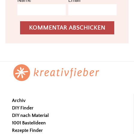
Name*
Email*
Footer
Archiv
DIY Finder
DIY nach Material
1001 Bastelideen
Rezepte Finder