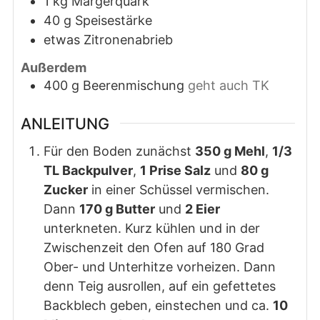
1
kg
Margerquark
40
g
Speisestärke
etwas Zitronenabrieb
Außerdem
400
g
Beerenmischung
geht auch TK
ANLEITUNG
Für den Boden zunächst
350 g Mehl
,
1/3
TL Backpulver
,
1 Prise Salz
und
80 g
Zucker
in einer Schüssel vermischen.
Dann
170 g Butter
und
2 Eier
unterkneten. Kurz kühlen und in der
Zwischenzeit den Ofen auf 180 Grad
Ober- und Unterhitze vorheizen. Dann
denn Teig ausrollen, auf ein gefettetes
Backblech geben, einstechen und ca.
10