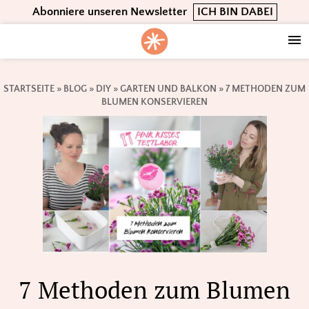
Skip
Skip
Skip
Abonniere unseren Newsletter
ICH BIN DABEI
to
to
to
primary
main
footer
navigation
content
STARTSEITE
»
BLOG
»
DIY
»
GARTEN UND BALKON
»
7 METHODEN ZUM
BLUMEN KONSERVIEREN
7 Methoden zum Blumen