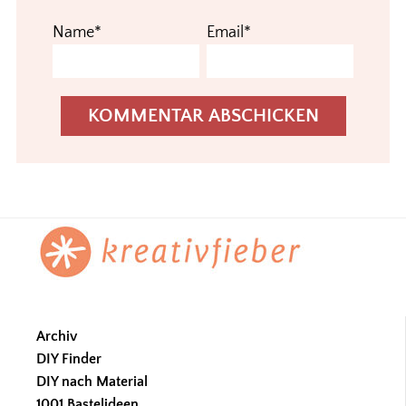
Name*
Email*
Footer
Archiv
DIY Finder
DIY nach Material
1001 Bastelideen