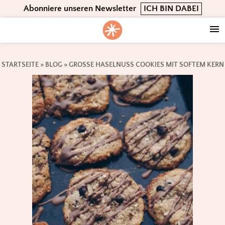
Skip
Skip
Skip
Abonniere unseren Newsletter
ICH BIN DABEI
to
to
to
primary
main
footer
navigation
content
STARTSEITE
»
BLOG
»
GROSSE HASELNUSS COOKIES MIT SOFTEM KERN