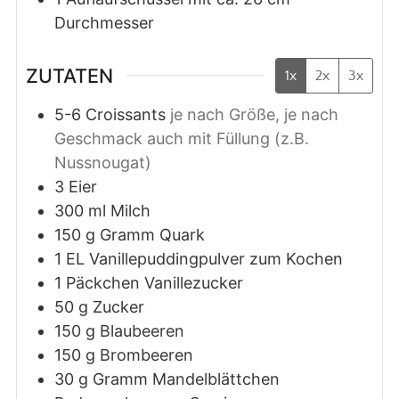
Durchmesser
ZUTATEN
1x
2x
3x
5-6
Croissants
je nach Größe, je nach
Geschmack auch mit Füllung (z.B.
Nussnougat)
3
Eier
300
ml
Milch
150
g
Gramm Quark
1
EL
Vanillepuddingpulver zum Kochen
1
Päckchen
Vanillezucker
50
g
Zucker
150
g
Blaubeeren
150
g
Brombeeren
30
g
Gramm Mandelblättchen