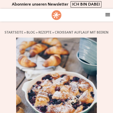
Skip
Skip
Skip
Abonniere unseren Newsletter
ICH BIN DABEI
to
to
to
primary
main
footer
navigation
content
STARTSEITE
»
BLOG
»
REZEPTE
»
CROISSANT AUFLAUF MIT BEEREN