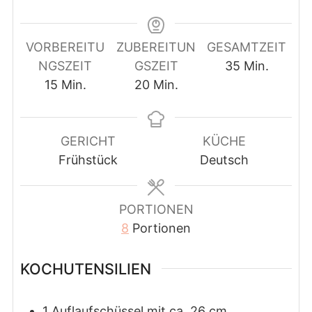
VORBEREITU
ZUBEREITUN
GESAMTZEIT
Minuten
NGSZEIT
GSZEIT
35
Min.
Minuten
Minuten
15
Min.
20
Min.
GERICHT
KÜCHE
Frühstück
Deutsch
PORTIONEN
8
Portionen
KOCHUTENSILIEN
1 Auflaufschüssel mit ca. 26 cm