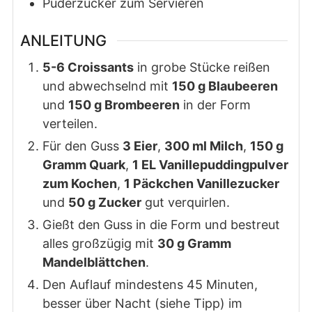
Puderzucker zum Servieren
ANLEITUNG
5-6 Croissants
in grobe Stücke reißen
und abwechselnd mit
150 g Blaubeeren
und
150 g Brombeeren
in der Form
verteilen.
Für den Guss
3 Eier
,
300 ml Milch
,
150 g
Gramm Quark
,
1 EL Vanillepuddingpulver
zum Kochen
,
1 Päckchen Vanillezucker
und
50 g Zucker
gut verquirlen.
Gießt den Guss in die Form und bestreut
alles großzügig mit
30 g Gramm
Mandelblättchen
.
Den Auflauf mindestens 45 Minuten,
besser über Nacht (siehe Tipp) im