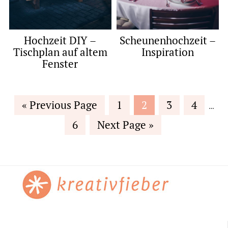
Hochzeit DIY –
Scheunenhochzeit –
Tischplan auf altem
Inspiration
Fenster
Inter
Go
Page
Page
Page
Page
«
Previous Page
1
2
3
4
…
page
to
Page
Go
6
Next Page »
omit
to
Footer