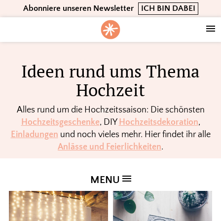
Skip
Skip
Skip
Abonniere unseren Newsletter
ICH BIN DABEI
to
to
to
primary
main
footer
navigation
content
Ideen rund ums Thema
Hochzeit
Alles rund um die Hochzeitssaison: Die schönsten
Hochzeitsgeschenke
, DIY
Hochzeitsdekoration
,
Einladungen
und noch vieles mehr. Hier findet ihr alle
Anlässe und Feierlichkeiten
.
MENU