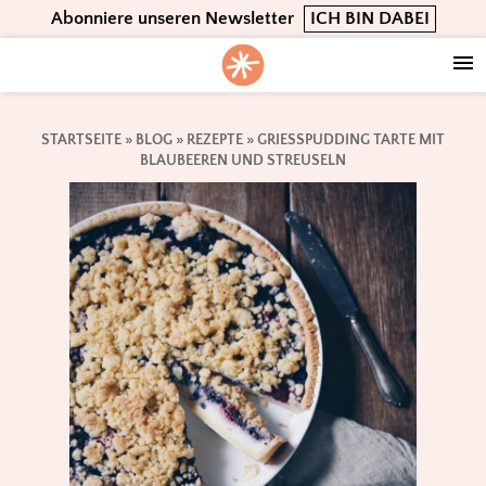
Skip
Skip
Skip
Abonniere unseren Newsletter
ICH BIN DABEI
to
to
to
primary
main
footer
navigation
content
STARTSEITE
»
BLOG
»
REZEPTE
»
GRIESSPUDDING TARTE MIT B
LAUBEEREN UND STREUSELN