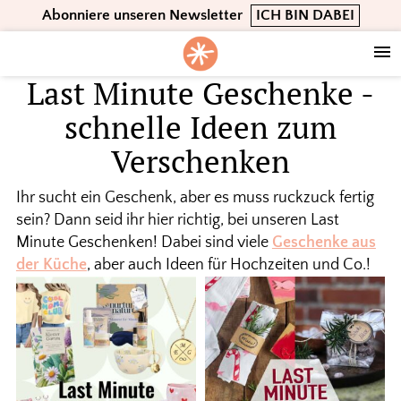
Skip
Skip
Skip
Abonniere unseren Newsletter
ICH BIN DABEI
to
to
to
primary
main
footer
navigation
content
Last Minute Geschenke -
schnelle Ideen zum
Verschenken
Ihr sucht ein Geschenk, aber es muss ruckzuck fertig
sein? Dann seid ihr hier richtig, bei unseren Last
Minute Geschenken! Dabei sind viele
Geschenke aus
der Küche
, aber auch Ideen für Hochzeiten und Co.!