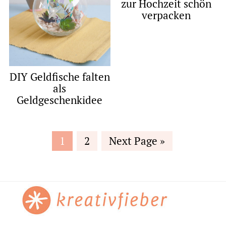
zur Hochzeit schön
verpacken
DIY Geldfische falten
als
Geldgeschenkidee
Page
Page
Go
1
2
Next Page »
to
Footer