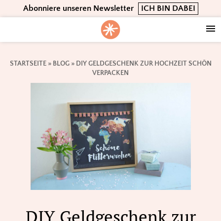
Skip
Skip
Skip
Abonniere unseren Newsletter
ICH BIN DABEI
to
to
to
primary
main
footer
navigation
content
STARTSEITE
»
BLOG
»
DIY GELDGESCHENK ZUR HOCHZEIT SCHÖN
VERPACKEN
DIY Geldgeschenk zur