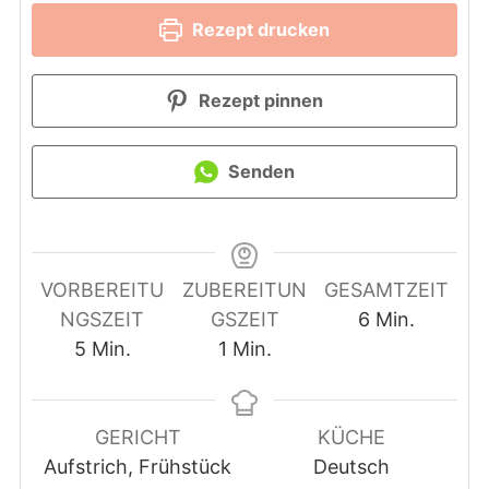
Rezept drucken
Rezept pinnen
Senden
VORBEREITU
ZUBEREITUN
GESAMTZEIT
Minuten
NGSZEIT
GSZEIT
6
Min.
Minuten
minute
5
Min.
1
Min.
GERICHT
KÜCHE
Aufstrich, Frühstück
Deutsch