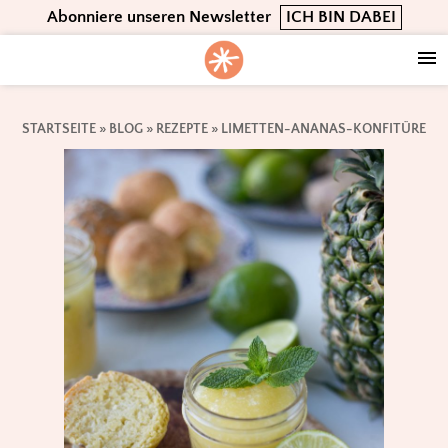
Skip
Skip
Skip
Abonniere unseren Newsletter
ICH BIN DABEI
to
to
to
primary
main
footer
navigation
content
STARTSEITE
»
BLOG
»
REZEPTE
»
LIMETTEN-ANANAS-KONFITÜRE