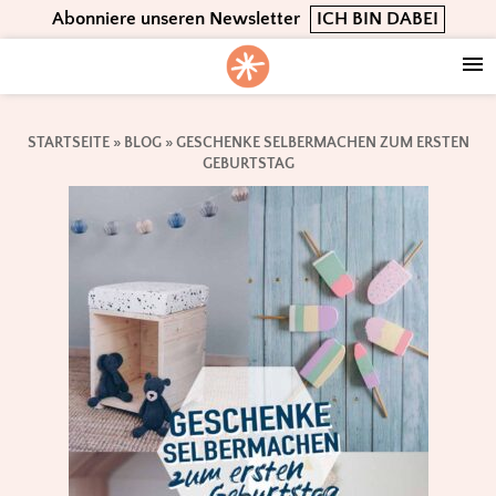
Skip
Skip
Skip
Abonniere unseren Newsletter
ICH BIN DABEI
to
to
to
primary
main
footer
navigation
content
STARTSEITE
»
BLOG
»
GESCHENKE SELBERMACHEN ZUM ERSTEN
GEBURTSTAG