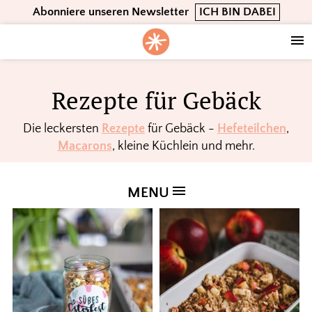
Skip
Skip
Skip
Abonniere unseren Newsletter
ICH BIN DABEI
to
to
to
primary
main
footer
navigation
content
Rezepte für Gebäck
Die leckersten
Rezepte
für Gebäck -
Hefeteilchen
,
Macarons
, kleine Küchlein und mehr.
MENU