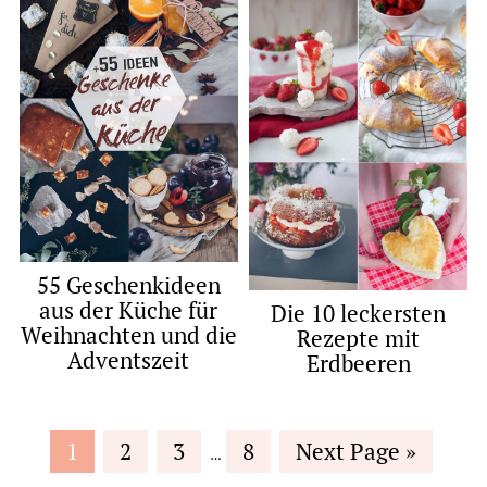
55 Geschenkideen
aus der Küche für
Die 10 leckersten
Weihnachten und die
Rezepte mit
Adventszeit
Erdbeeren
Interim
Page
Page
Page
Page
Go
1
2
3
8
Next Page »
…
pages
to