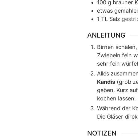
100
g
brauner 
etwas gemahlen
1
TL
Salz
gestr
ANLEITUNG
Birnen schälen,
Zwiebeln fein w
sehr fein würfel
Alles zusamme
Kandis
(grob z
geben. Kurz auf
kochen lassen.
Während der Koc
Die Gläser direk
NOTIZEN