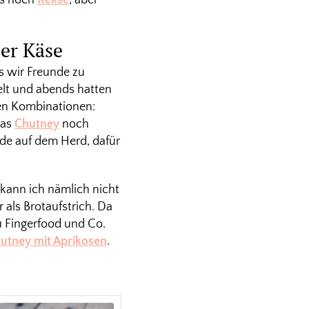
er Käse
s wir Freunde zu
lt und abends hatten
ten Kombinationen:
das
Chutney
noch
nde auf dem Herd, dafür
n kann ich nämlich nicht
als Brotaufstrich. Da
u Fingerfood und Co.
utney mit Aprikosen
.