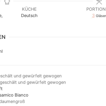
KÜCHE
PORTIO
e,
Deutsch
3
Gläser
EN
ml
schält und gewürfelt gewogen
geschält und gewürfelt gewogen
ft
samico Bianco
daumengroß