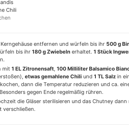
Kandis
e Chili
ichen
 Kerngehäuse entfernen und würfeln bis ihr
500 g Bi
ürfeln bis ihr
180 g Zwiebeln
erhaltet.
1 Stück Ingwe
n.
n mit
1 EL Zitronensaft
,
100 Milliliter Balsamico Bian
erstoßen),
etwas gemahlene Chili
und
1 TL Salz
in ei
kochen, dann die Temperatur reduzieren und ca. eine
 Besonders gegen Ende regelmäßig rühren.
hzeit die Gläser sterilisieren und das Chutney dann 
t verschließen.