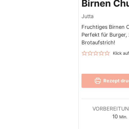
Birnen Ch
Jutta
Fruchtiges Birnen 
Perfekt für Burger,
Brotaufstrich!
Klick au
Rezept dr
VORBEREITUN
Minu
10
Min.