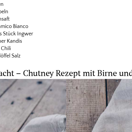
en
beln
nsaft
samico Bianco
s Stück Ingwer
er Kandis
Chili
öffel Salz
acht – Chutney Rezept mit Birne un