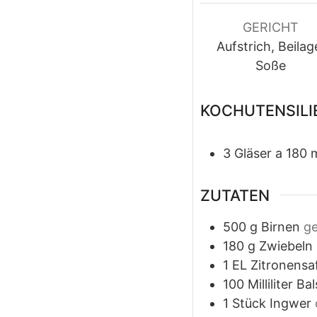
GERICHT
Aufstrich, Beilag
Soße
KOCHUTENSILI
3 Gläser
a 180 
ZUTATEN
500
g
Birnen
ge
180
g
Zwiebeln
1
EL
Zitronensa
100
Milliliter
Bal
1
Stück
Ingwer