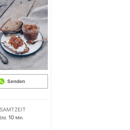
Senden
SAMTZEIT
Stunde
Minuten
10
Std.
Min.