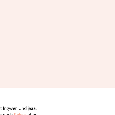
 Ingwer. Und jaaa,
bs noch
Kekse
, aber