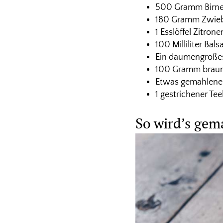
500 Gramm Birn
180 Gramm Zwie
1 Esslöffel Zitrone
100 Milliliter Bal
Ein daumengroße
100 Gramm braun
Etwas gemahlene 
1 gestrichener Teel
So wird’s gem