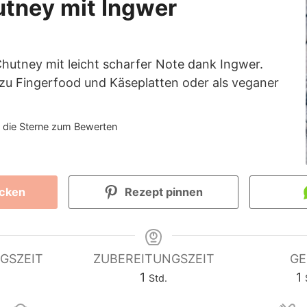
utney mit Ingwer
Chutney mit leicht scharfer Note dank Ingwer.
 zu Fingerfood und Käseplatten oder als veganer
f die Sterne zum Bewerten
ucken
Rezept pinnen
GSZEIT
ZUBEREITUNGSZEIT
GE
ten
Stunde
1
1
Std.