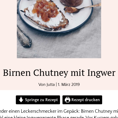
Birnen Chutney mit Ingwer
Von
Jutta
|
1. März 2019
Springe zu Rezept
Rezept drucken
eder einen Leckerschmecker im Gepäck: Birnen Chutney mit
hl eine kleine Ingwerrezepte Phase gerade. Vor Kurzem ga