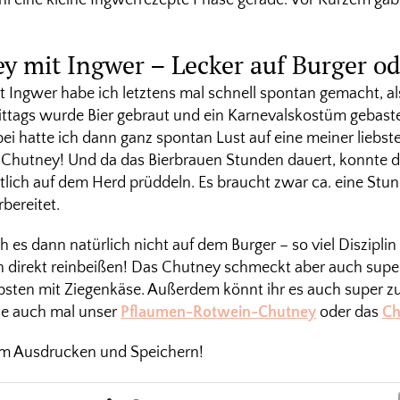
y mit Ingwer – Lecker auf Burger od
 Ingwer habe ich letztens mal schnell spontan gemacht, al
ttags wurde Bier gebraut und ein Karnevalskostüm gebaste
bei hatte ich dann ganz spontan Lust auf eine meiner liebs
 Chutney! Und da das Bierbrauen Stunden dauert, konnte 
lich auf dem Herd prüddeln. Es braucht zwar ca. eine Stu
rbereitet.
h es dann natürlich nicht auf dem Burger – so viel Diszipli
h direkt reinbeißen! Das Chutney schmeckt aber auch super 
bsten mit Ziegenkäse. Außerdem könnt ihr es auch super z
rne auch mal unser
Pflaumen-Rotwein-Chutney
oder das
Ch
um Ausdrucken und Speichern!