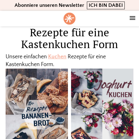
Skip
Skip
Skip
Abonniere unseren Newsletter
ICH BIN DABEI
to
to
to
primary
main
footer
navigation
content
Rezepte für eine
Kastenkuchen Form
Unsere einfachen
Kuchen
Rezepte für eine
Kastenkuchen Form.