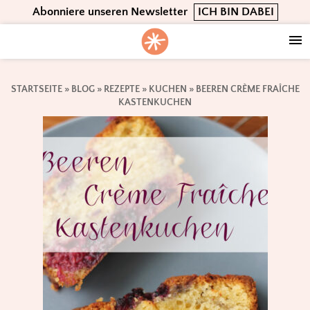
Skip
Skip
Skip
Abonniere unseren Newsletter
ICH BIN DABEI
to
to
to
primary
main
footer
navigation
content
STARTSEITE
»
BLOG
»
REZEPTE
»
KUCHEN
»
BEEREN CRÈME FRAÎCHE
KASTENKUCHEN