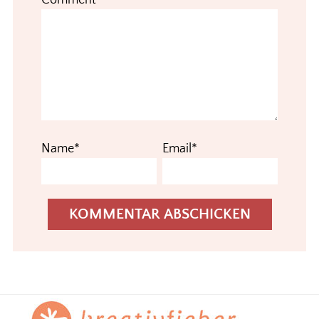
Comment*
Name*
Email*
Footer