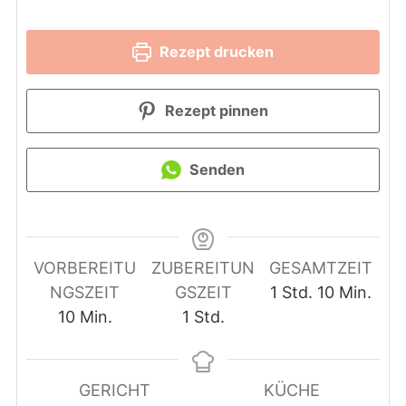
Rezept drucken
Rezept pinnen
Senden
VORBEREITU
ZUBEREITUN
GESAMTZEIT
Stunde
Minuten
NGSZEIT
GSZEIT
1
Std.
10
Min.
Minuten
Stunde
10
Min.
1
Std.
GERICHT
KÜCHE