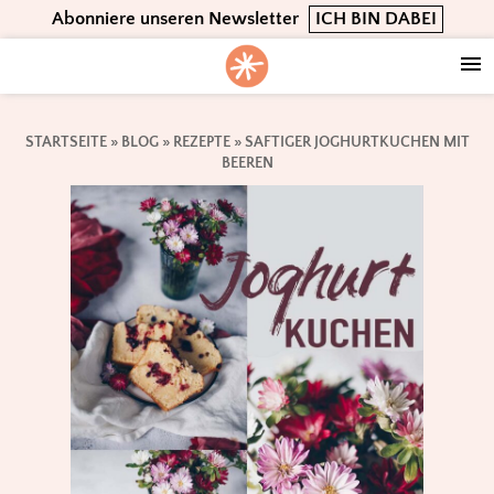
Skip
Skip
Skip
Abonniere unseren Newsletter
ICH BIN DABEI
to
to
to
primary
main
footer
navigation
content
STARTSEITE
»
BLOG
»
REZEPTE
»
SAFTIGER JOGHURTKUCHEN MIT
BEEREN