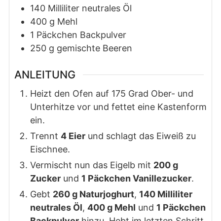
140
Milliliter
neutrales Öl
400
g
Mehl
1
Päckchen
Backpulver
250
g
gemischte Beeren
ANLEITUNG
Heizt den Ofen auf 175 Grad Ober- und
Unterhitze vor und fettet eine Kastenform
ein.
Trennt
4 Eier
und schlagt das Eiweiß zu
Eischnee.
Vermischt nun das Eigelb mit
200 g
Zucker
und
1 Päckchen Vanillezucker
.
Gebt
260 g Naturjoghurt
,
140 Milliliter
neutrales Öl
,
400 g Mehl
und
1 Päckchen
Backpulver
hinzu. Hebt im letzten Schritt