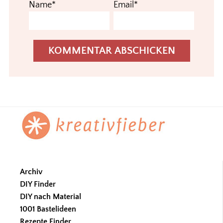
Name*
Email*
Footer
Archiv
DIY Finder
DIY nach Material
1001 Bastelideen
Rezepte Finder