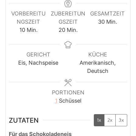
VORBEREITU
ZUBEREITUN
GESAMTZEIT
Minuten
NGSZEIT
GSZEIT
30
Min.
Minuten
Minuten
10
Min.
20
Min.
GERICHT
KÜCHE
Eis, Nachspeise
Amerikanisch,
Deutsch
PORTIONEN
1
Schüssel
ZUTATEN
1x
2x
3x
Für das Schokoladeneis