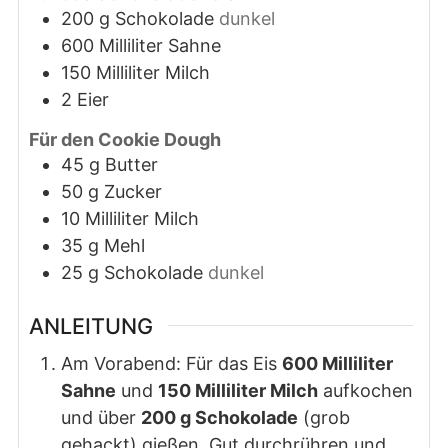
200
g
Schokolade
dunkel
600
Milliliter
Sahne
150
Milliliter
Milch
2
Eier
Für den Cookie Dough
45
g
Butter
50
g
Zucker
10
Milliliter
Milch
35
g
Mehl
25
g
Schokolade
dunkel
ANLEITUNG
Am Vorabend: Für das Eis
600 Milliliter
Sahne
und
150 Milliliter Milch
aufkochen
und über
200 g Schokolade
(grob
gehackt) gießen. Gut durchrühren und