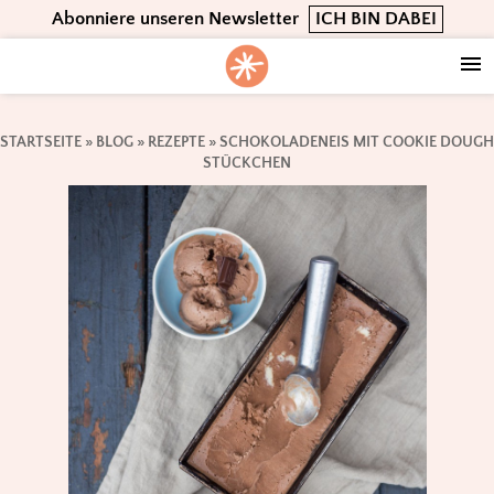
Skip
Skip
Skip
Abonniere unseren Newsletter
ICH BIN DABEI
to
to
to
primary
main
footer
navigation
content
STARTSEITE
»
BLOG
»
REZEPTE
»
SCHOKOLADENEIS MIT COOKIE DOUGH
STÜCKCHEN