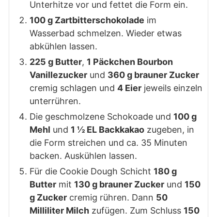
Unterhitze vor und fettet die Form ein.
100 g Zartbitterschokolade
im
Wasserbad schmelzen. Wieder etwas
abkühlen lassen.
225 g Butter
,
1 Päckchen Bourbon
Vanillezucker
und
360 g brauner Zucker
cremig schlagen und
4 Eier
jeweils einzeln
unterrühren.
Die geschmolzene Schokoade und
100 g
Mehl
und
1 ½ EL Backkakao
zugeben, in
die Form streichen und ca. 35 Minuten
backen. Auskühlen lassen.
Für die Cookie Dough Schicht
180 g
Butter
mit
130 g brauner Zucker
und
150
g Zucker
cremig rühren. Dann
50
Milliliter Milch
zufügen. Zum Schluss
150