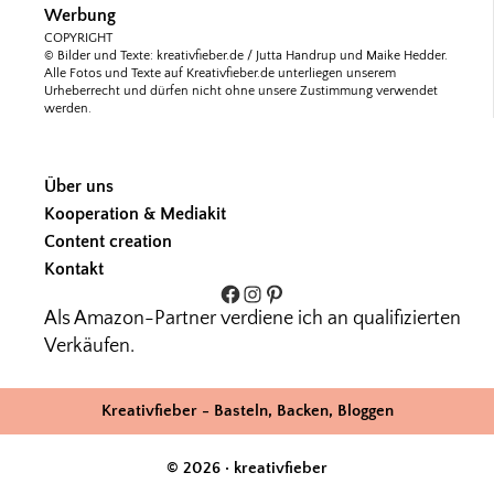
Werbung
COPYRIGHT
© Bilder und Texte: kreativfieber.de / Jutta Handrup und Maike Hedder.
Alle Fotos und Texte auf Kreativfieber.de unterliegen unserem
Urheberrecht und dürfen nicht ohne unsere Zustimmung verwendet
werden.
Über uns
Kooperation & Mediakit
Content creation
Kontakt
Facebook
Instagram
Pinterest
Als Amazon-Partner verdiene ich an qualifizierten
Verkäufen.
Kreativfieber - Basteln, Backen, Bloggen
© 2026 · kreativfieber