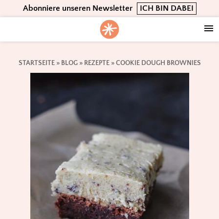
Skip
Skip
Skip
Abonniere unseren Newsletter
ICH BIN DABEI
to
to
to
primary
main
footer
navigation
content
STARTSEITE
»
BLOG
»
REZEPTE
»
COOKIE DOUGH BROWNIES