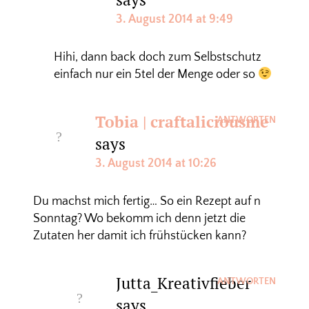
3. August 2014 at 9:49
Hihi, dann back doch zum Selbstschutz
einfach nur ein 5tel der Menge oder so
Tobia | craftaliciousme
ANTWORTEN
says
3. August 2014 at 10:26
Du machst mich fertig… So ein Rezept auf n
Sonntag? Wo bekomm ich denn jetzt die
Zutaten her damit ich frühstücken kann?
Jutta_Kreativfieber
ANTWORTEN
says