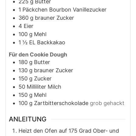
225
g
Butter
1
Päckchen
Bourbon Vanillezucker
360
g
brauner Zucker
4
Eier
100
g
Mehl
1 ½
EL
Backkakao
Für den Cookie Dough
180
g
Butter
130
g
brauner Zucker
150
g
Zucker
50
Milliliter
Milch
150
g
Mehl
100
g
Zartbitterschokolade
grob gehackt
ANLEITUNG
Heizt den Ofen auf 175 Grad Ober- und