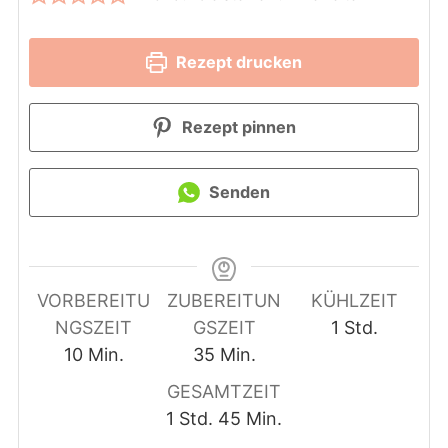
Rezept drucken
Rezept pinnen
Senden
VORBEREITU
ZUBEREITUN
KÜHLZEIT
Stunde
NGSZEIT
GSZEIT
1
Std.
Minuten
Minuten
10
Min.
35
Min.
GESAMTZEIT
Stunde
Minuten
1
Std.
45
Min.