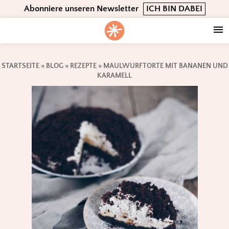
Skip
Skip
Skip
Abonniere unseren Newsletter
ICH BIN DABEI
to
to
to
primary
main
footer
navigation
content
STARTSEITE
»
BLOG
»
REZEPTE
»
MAULWURFTORTE MIT BANANEN UND
KARAMELL