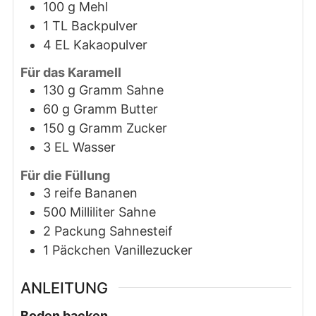
100
g
Mehl
1
TL
Backpulver
4
EL
Kakaopulver
Für das Karamell
130
g
Gramm Sahne
60
g
Gramm Butter
150
g
Gramm Zucker
3
EL
Wasser
Für die Füllung
3
reife Bananen
500
Milliliter
Sahne
2
Packung
Sahnesteif
1
Päckchen
Vanillezucker
ANLEITUNG
Boden backen