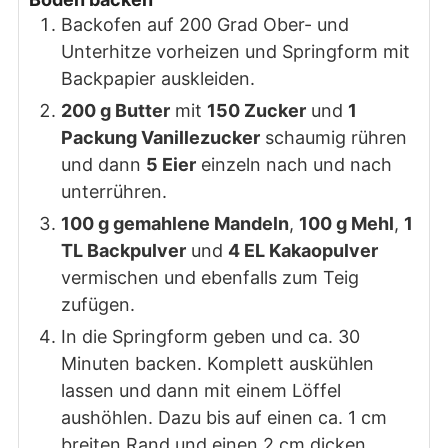
Backofen auf 200 Grad Ober- und
Unterhitze vorheizen und Springform mit
Backpapier auskleiden.
200 g Butter
mit
150 Zucker
und
1
Packung Vanillezucker
schaumig rühren
und dann
5 Eier
einzeln nach und nach
unterrühren.
100 g gemahlene Mandeln
,
100 g Mehl
,
1
TL Backpulver
und
4 EL Kakaopulver
vermischen und ebenfalls zum Teig
zufügen.
In die Springform geben und ca. 30
Minuten backen. Komplett auskühlen
lassen und dann mit einem Löffel
aushöhlen. Dazu bis auf einen ca. 1 cm
breiten Rand und einen 2 cm dicken