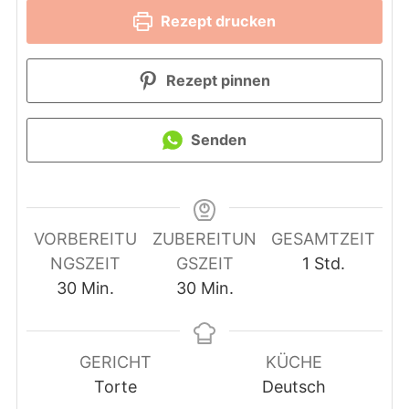
Rezept drucken
Rezept pinnen
Senden
VORBEREITU
ZUBEREITUN
GESAMTZEIT
Stunde
NGSZEIT
GSZEIT
1
Std.
Minuten
Minuten
30
Min.
30
Min.
GERICHT
KÜCHE
Torte
Deutsch