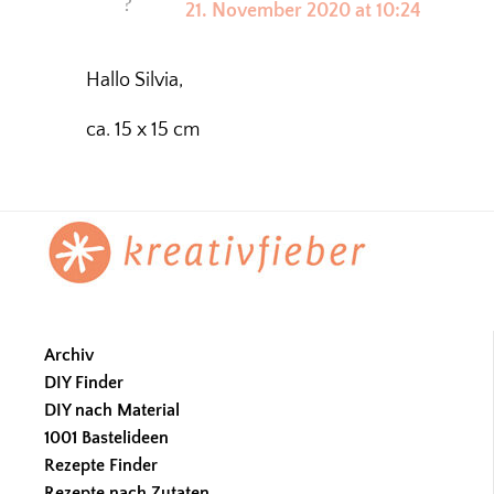
21. November 2020 at 10:24
Hallo Silvia,
ca. 15 x 15 cm
Footer
Archiv
DIY Finder
DIY nach Material
1001 Bastelideen
Rezepte Finder
Rezepte nach Zutaten