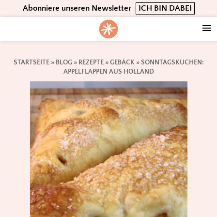
Skip
Skip
Skip
Abonniere unseren Newsletter
ICH BIN DABEI
to
to
to
primary
main
footer
navigation
content
STARTSEITE
»
BLOG
»
REZEPTE
»
GEBÄCK
»
SONNTAGSKUCHEN:
APPELFLAPPEN AUS HOLLAND