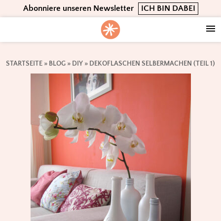
Skip
Skip
Skip
Abonniere unseren Newsletter
ICH BIN DABEI
to
to
to
primary
main
footer
navigation
content
STARTSEITE
»
BLOG
»
DIY
»
DEKOFLASCHEN SELBERMACHEN (TEIL 1)