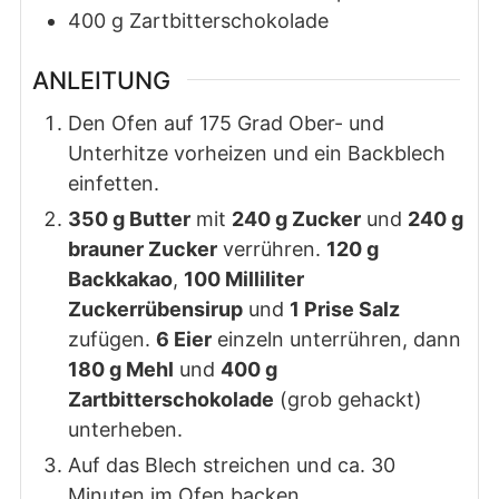
400
g
Zartbitterschokolade
ANLEITUNG
Den Ofen auf 175 Grad Ober- und
Unterhitze vorheizen und ein Backblech
einfetten.
350 g Butter
mit
240 g Zucker
und
240 g
brauner Zucker
verrühren.
120 g
Backkakao
,
100 Milliliter
Zuckerrübensirup
und
1 Prise Salz
zufügen.
6 Eier
einzeln unterrühren, dann
180 g Mehl
und
400 g
Zartbitterschokolade
(grob gehackt)
unterheben.
Auf das Blech streichen und ca. 30
Minuten im Ofen backen.