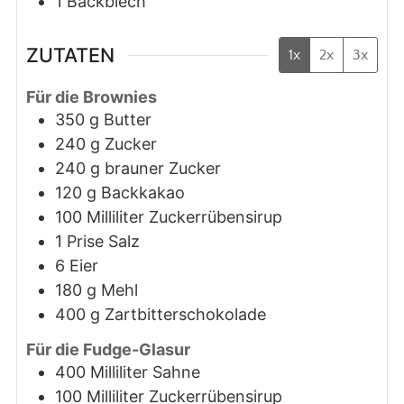
1 Backblech
ZUTATEN
1x
2x
3x
Für die Brownies
350
g
Butter
240
g
Zucker
240
g
brauner Zucker
120
g
Backkakao
100
Milliliter
Zuckerrübensirup
1
Prise
Salz
6
Eier
180
g
Mehl
400
g
Zartbitterschokolade
Für die Fudge-Glasur
400
Milliliter
Sahne
100
Milliliter
Zuckerrübensirup