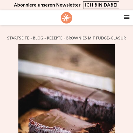
Skip
Skip
Skip
Abonniere unseren Newsletter
ICH BIN DABEI
to
to
to
primary
main
footer
navigation
content
STARTSEITE
»
BLOG
»
REZEPTE
»
BROWNIES MIT FUDGE-GLASUR