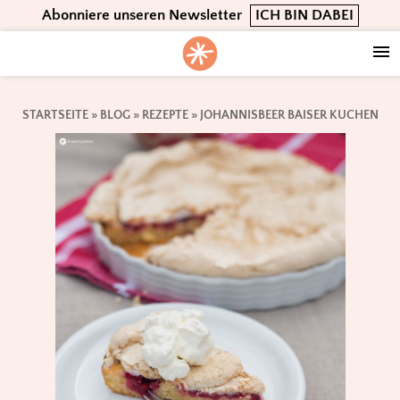
Skip
Skip
Skip
Abonniere unseren Newsletter
ICH BIN DABEI
to
to
to
primary
main
footer
navigation
content
STARTSEITE
»
BLOG
»
REZEPTE
»
JOHANNISBEER BAISER KUCHEN