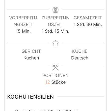
VORBEREITU
ZUBEREITUN
GESAMTZEIT
Stunde
Minuten
NGSZEIT
GSZEIT
1
Std.
30
Min.
Minuten
Stunde
Minuten
15
Min.
1
Std.
15
Min.
GERICHT
KÜCHE
Kuchen
Deutsch
PORTIONEN
12
Stücke
KOCHUTENSILIEN