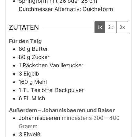
Springform mit 26 oder 28 cm
Durchmesser
Alternativ: Quicheform
ZUTATEN
1x
2x
3x
Für den Teig
80
g
Butter
80
g
Zucker
1
Päckchen
Vanillezucker
3
Eigelb
160
g
Mehl
1
TL
Teelöffel Backpulver
6
EL
Milch
Außerdem – Johannisbeeren und Baiser
Johannisbeeren
mindestens 300 – 400
Gramm
3
Eiweiß