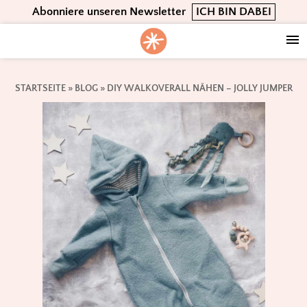
Skip
Skip
Skip
Abonniere unseren Newsletter
ICH BIN DABEI
to
to
to
primary
main
footer
navigation
content
STARTSEITE
»
BLOG
»
DIY WALKOVERALL NÄHEN – JOLLY JUMPER