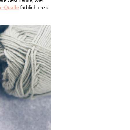
dere Geschenke, wie
er-Qualle
farblich dazu