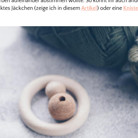
arben aufeinander abstimmen wollte. So könnt ihr auch an
cktes Jäckchen (zeige ich in diesem
Artikel
) oder eine
Knist