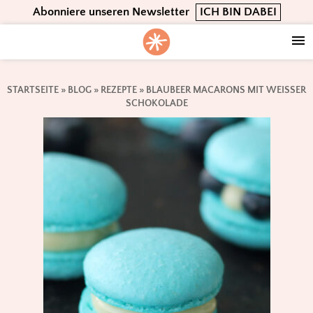
Skip
Skip
Skip
Abonniere unseren Newsletter
ICH BIN DABEI
to
to
to
primary
main
footer
navigation
content
STARTSEITE
»
BLOG
»
REZEPTE
»
BLAUBEER MACARONS MIT WEISSER S
CHOKOLADE