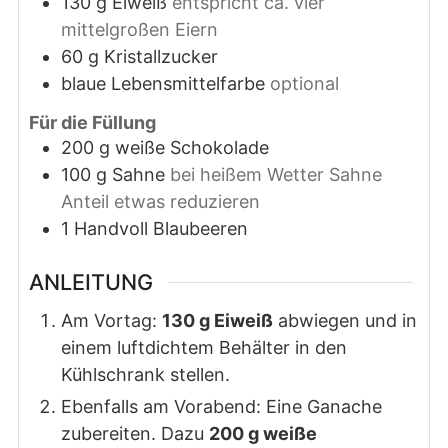
130
g
Eiweiß
entspricht ca. vier
mittelgroßen Eiern
60
g
Kristallzucker
blaue Lebensmittelfarbe
optional
Für die Füllung
200
g
weiße Schokolade
100
g
Sahne
bei heißem Wetter Sahne
Anteil etwas reduzieren
1
Handvoll
Blaubeeren
ANLEITUNG
Am Vortag:
130 g Eiweiß
abwiegen und in
einem luftdichtem Behälter in den
Kühlschrank stellen.
Ebenfalls am Vorabend: Eine Ganache
zubereiten. Dazu
200 g weiße