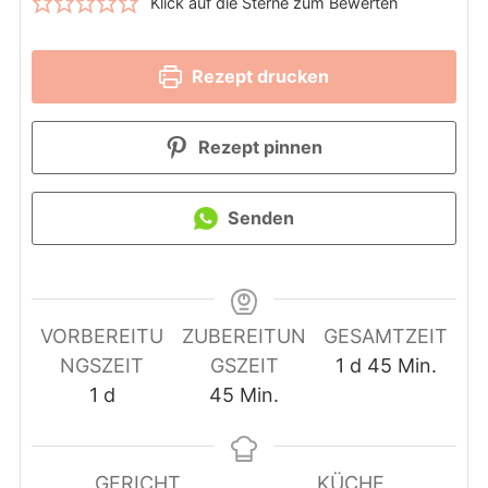
Klick auf die Sterne zum Bewerten
Rezept drucken
Rezept pinnen
Senden
VORBEREITU
ZUBEREITUN
GESAMTZEIT
day
Minuten
NGSZEIT
GSZEIT
1
d
45
Min.
day
Minuten
1
d
45
Min.
GERICHT
KÜCHE