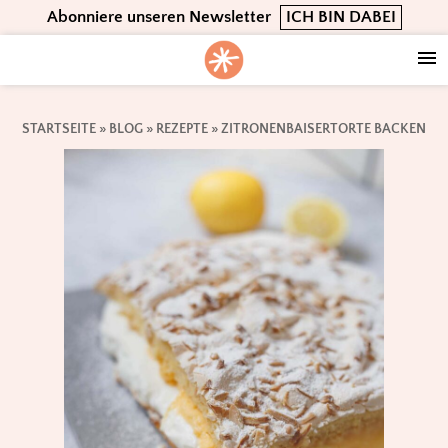
Skip
Skip
Skip
Abonniere unseren Newsletter
ICH BIN DABEI
to
to
to
primary
main
footer
navigation
content
STARTSEITE
»
BLOG
»
REZEPTE
»
ZITRONENBAISERTORTE BACKEN