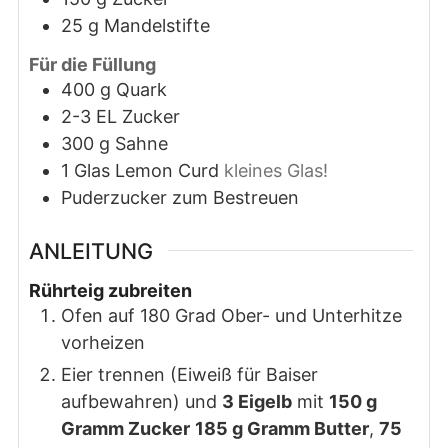
25
g
Mandelstifte
Für die Füllung
400
g
Quark
2-3
EL
Zucker
300
g
Sahne
1
Glas
Lemon Curd
kleines Glas!
Puderzucker zum Bestreuen
ANLEITUNG
Rührteig zubreiten
Ofen auf 180 Grad Ober- und Unterhitze
vorheizen
Eier trennen (Eiweiß für Baiser
aufbewahren) und
3 Eigelb
mit
150 g
Gramm Zucker
185 g Gramm Butter
,
75