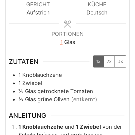
GERICHT
KÜCHE
Aufstrich
Deutsch
PORTIONEN
1
Glas
ZUTATEN
1x
2x
3x
1
Knoblauchzehe
1
Zwiebel
½
Glas
getrocknete Tomaten
½
Glas
grüne Oliven
(entkernt)
ANLEITUNG
1 Knoblauchzehe
und
1 Zwiebel
von der
Schale befreien und grob hacken.