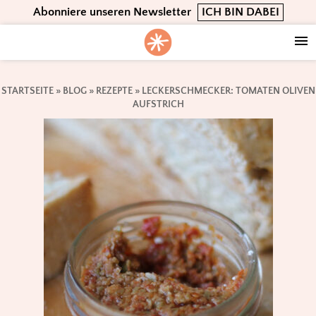
Skip
Skip
Skip
Abonniere unseren Newsletter
ICH BIN DABEI
to
to
to
primary
main
footer
navigation
content
STARTSEITE
»
BLOG
»
REZEPTE
»
LECKERSCHMECKER: TOMATEN OLIVEN
AUFSTRICH