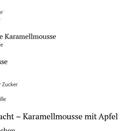
er
r
die Karamellmousse
ne
sse
r Zucker
lle
acht – Karamellmousse mit Apfel
ochen