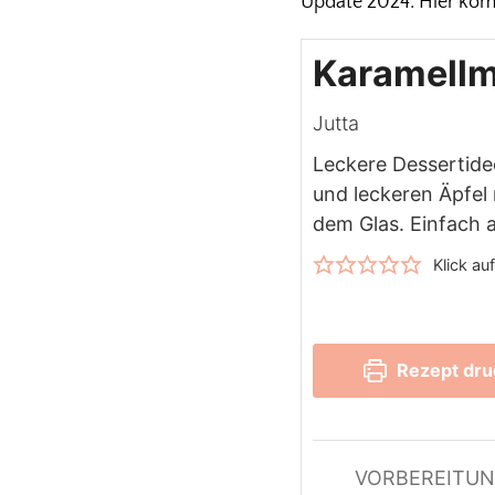
Update 2024: Hier kom
Karamellm
Jutta
Leckere Dessertide
und leckeren Äpfel
dem Glas. Einfach 
Klick au
Rezept dr
VORBEREITUN