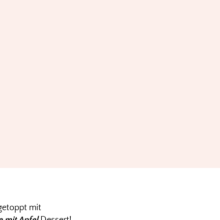
 getoppt mit
 mit Apfel
Dessert!