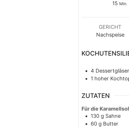
Minu
15
Min.
GERICHT
Nachspeise
KOCHUTENSILI
4 Dessertgläse
1 hoher Kochto
ZUTATEN
Für die Karamellso
130
g
Sahne
60
g
Butter