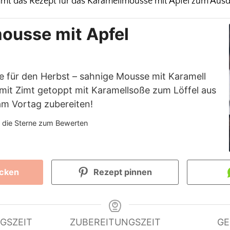
mt das Rezept für das Karamellmousse mit Apfel zum Aus
ousse mit Apfel
e für den Herbst – sahnige Mousse mit Karamell
 mit Zimt getoppt mit Karamellsoße zum Löffel aus
am Vortag zubereiten!
f die Sterne zum Bewerten
ucken
Rezept pinnen
GSZEIT
ZUBEREITUNGSZEIT
GE