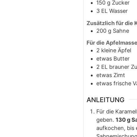
150
g
Zucker
3
EL
Wasser
Zusätzlich für die
200
g
Sahne
Für die Apfelmass
2
kleine Äpfel
etwas Butter
2
EL
brauner Z
etwas Zimt
etwas frische Va
ANLEITUNG
Für die Karame
geben.
130 g S
aufkochen, bis
Sahnemischung h