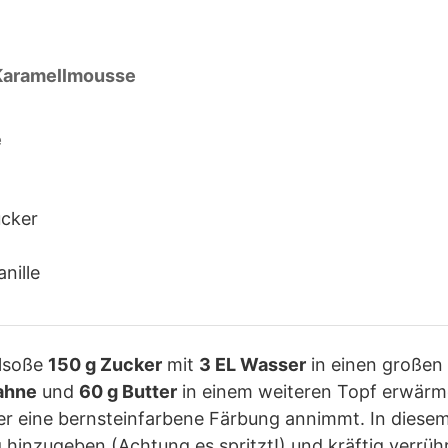
 Karamellmousse
e
ucker
nille
llsoße
150 g Zucker
mit
3 EL Wasser
in einen großen 
ahne
und
60 g Butter
in einem weiteren Topf erwärm
 er eine bernsteinfarbene Färbung annimmt. In dies
inzugeben (Achtung es spritzt!) und kräftig verrühre