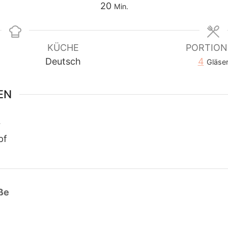
ten
Minuten
20
Min.
KÜCHE
PORTIO
Deutsch
4
Gläse
EN
r
pf
ße