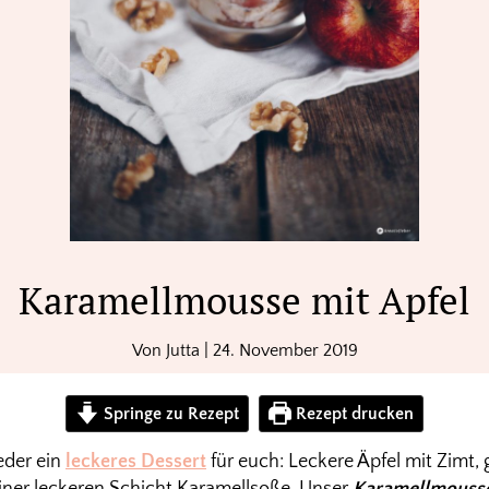
Karamellmousse mit Apfel
Von
Jutta
|
24. November 2019
Springe zu Rezept
Rezept drucken
eder ein
leckeres Dessert
für euch: Leckere Äpfel mit Zimt,
ner leckeren Schicht Karamellsoße. Unser
Karamellmousse