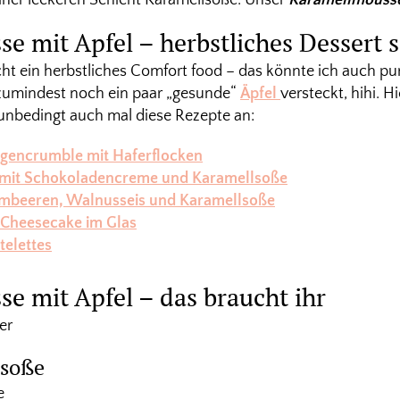
e mit Apfel – herbstliches Dessert
cht ein herbstliches Comfort food – das könnte ich auch pur
 zumindest noch ein paar „gesunde“
Äpfel
versteckt, hihi. 
unbedingt auch mal diese Rezepte an:
gencrumble mit Haferflocken
s mit Schokoladencreme und Karamellsoße
ombeeren, Walnusseis und Karamellsoße
Cheesecake im Glas
telettes
e mit Apfel – das braucht ihr
er
lsoße
e