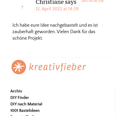
Christiane
says
ANTWORTEN
12. April 2022 at 14:39
Ich habe eure Idee nachgebastelt und es ist
zauberhaft geworden. Vielen Dank für das
schöne Projekt.
Footer
Archiv
DIY Finder
DIY nach Material
1001 Bastelideen