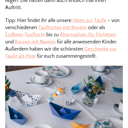
liegen. Die hatten dann auch endlich mal ihren
Auftritt.
Tipp: Hier findet ihr alle unsere
Ideen zur Taufe
– von
verschiedenen
Tauftorten mit Booten
oder als
Erdbeer-Tauftorte
bis zu
Alternativen für Fürbitten
und
Kerzen mit Namen
für alle anwesenden Kinder.
Außerdem haben wir die schönsten
Geschenke zur
Taufe als Pate
für euch zusammengestellt.