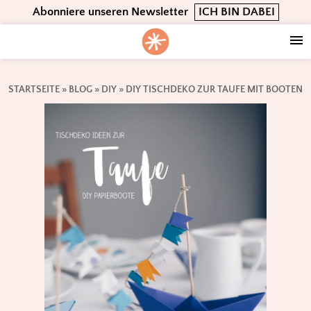
Skip
Skip
Skip
Abonniere unseren Newsletter
ICH BIN DABEI
to
to
to
primary
main
footer
navigation
content
STARTSEITE
»
BLOG
»
DIY
»
DIY TISCHDEKO ZUR TAUFE MIT BOOTEN