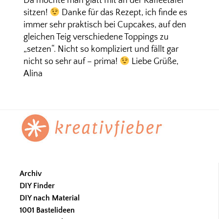
Da möchte man glatt mit an der Kaffeetafel
sitzen!
Danke für das Rezept, ich finde es
immer sehr praktisch bei Cupcakes, auf den
gleichen Teig verschiedene Toppings zu
„setzen“. Nicht so kompliziert und fällt gar
nicht so sehr auf – prima!
Liebe Grüße,
Alina
Footer
Archiv
DIY Finder
DIY nach Material
1001 Bastelideen