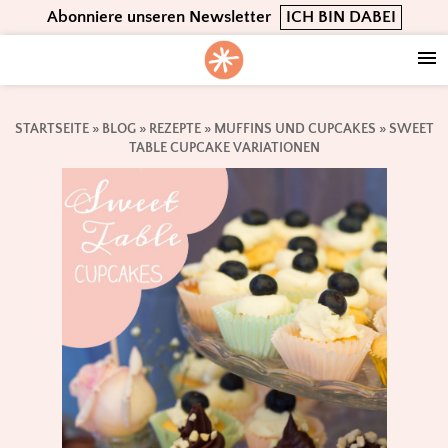
Skip
Skip
Skip
Abonniere unseren Newsletter
ICH BIN DABEI
to
to
to
primary
main
footer
navigation
content
STARTSEITE
»
BLOG
»
REZEPTE
»
MUFFINS UND CUPCAKES
»
SWEET
TABLE CUPCAKE VARIATIONEN