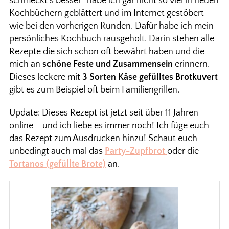
schmeckt’s besser“ habe ich gar nicht so viel in neuen
Kochbüchern geblättert und im Internet gestöbert
wie bei den vorherigen Runden. Dafür habe ich mein
persönliches Kochbuch rausgeholt. Darin stehen alle
Rezepte die sich schon oft bewährt haben und die
mich an
schöne Feste und Zusammensein
erinnern.
Dieses leckere mit
3 Sorten Käse gefülltes Brotkuvert
gibt es zum Beispiel oft beim Familiengrillen.
Update: Dieses Rezept ist jetzt seit über 11 Jahren
online – und ich liebe es immer noch! Ich füge euch
das Rezept zum Ausdrucken hinzu! Schaut euch
unbedingt auch mal das
Party-Zupfbrot
oder die
Tortanos (gefüllte Brote)
an.