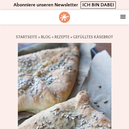
Skip
Skip
Skip
Abonniere unseren Newsletter
ICH BIN DABEI
to
to
to
primary
main
footer
navigation
content
STARTSEITE
»
BLOG
»
REZEPTE
»
GEFÜLLTES KÄSEBROT