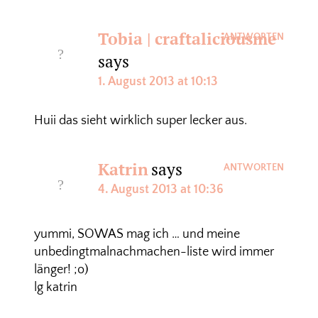
Tobia | craftaliciousme
ANTWORTEN
says
1. August 2013 at 10:13
Huii das sieht wirklich super lecker aus.
Katrin
says
ANTWORTEN
4. August 2013 at 10:36
yummi, SOWAS mag ich … und meine
unbedingtmalnachmachen-liste wird immer
länger! ;o)
lg katrin