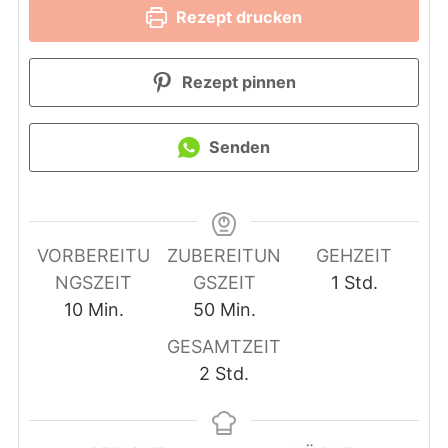
Rezept drucken
Rezept pinnen
Senden
VORBEREITU
ZUBEREITUN
GEHZEIT
Stunde
NGSZEIT
GSZEIT
1
Std.
Minuten
Minuten
10
Min.
50
Min.
GESAMTZEIT
Stunden
2
Std.