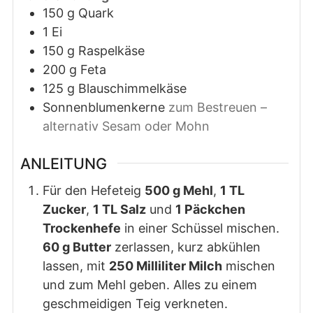
150
g
Quark
1
Ei
150
g
Raspelkäse
200
g
Feta
125
g
Blauschimmelkäse
Sonnenblumenkerne
zum Bestreuen –
alternativ Sesam oder Mohn
ANLEITUNG
Für den Hefeteig
500 g Mehl
,
1 TL
Zucker
,
1 TL Salz
und
1 Päckchen
Trockenhefe
in einer Schüssel mischen.
60 g Butter
zerlassen, kurz abkühlen
lassen, mit
250 Milliliter Milch
mischen
und zum Mehl geben. Alles zu einem
geschmeidigen Teig verkneten.