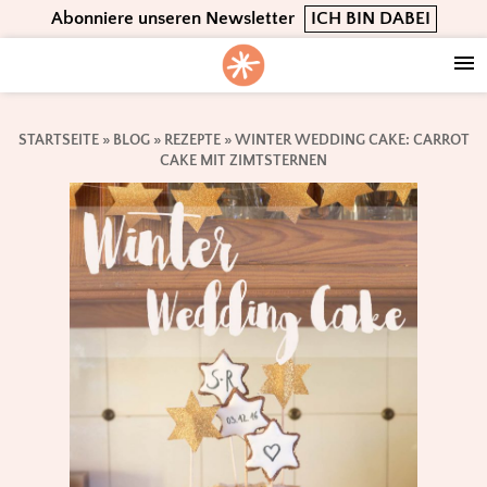
Skip
Skip
Skip
Abonniere unseren Newsletter
ICH BIN DABEI
to
to
to
primary
main
footer
navigation
content
STARTSEITE
»
BLOG
»
REZEPTE
»
WINTER WEDDING CAKE: CARROT
CAKE MIT ZIMTSTERNEN