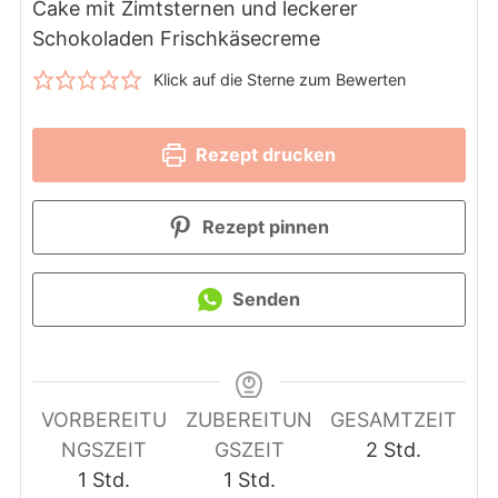
Cake mit Zimtsternen und leckerer
Schokoladen Frischkäsecreme
Klick auf die Sterne zum Bewerten
Rezept drucken
Rezept pinnen
Senden
VORBEREITU
ZUBEREITUN
GESAMTZEIT
Stunden
NGSZEIT
GSZEIT
2
Std.
Stunde
Stunde
1
Std.
1
Std.