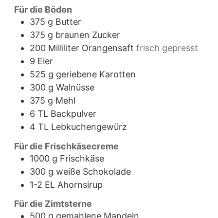
Für die Böden
375
g
Butter
375
g
braunen Zucker
200
Milliliter
Orangensaft
frisch gepresst
9
Eier
525
g
geriebene Karotten
300
g
Walnüsse
375
g
Mehl
6
TL
Backpulver
4
TL
Lebkuchengewürz
Für die Frischkäsecreme
1000
g
Frischkäse
300
g
weiße Schokolade
1-2
EL
Ahornsirup
Für die Zimtsterne
500
g
gemahlene Mandeln