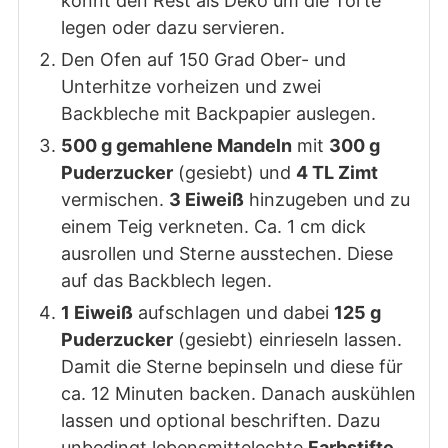
könnt den Rest als Deko um die Torte
legen oder dazu servieren.
Den Ofen auf 150 Grad Ober- und
Unterhitze vorheizen und zwei
Backbleche mit Backpapier auslegen.
500 g gemahlene Mandeln
mit
300 g
Puderzucker
(gesiebt) und
4 TL Zimt
vermischen.
3 Eiweiß
hinzugeben und zu
einem Teig verkneten. Ca. 1 cm dick
ausrollen und Sterne ausstechen. Diese
auf das Backblech legen.
1 Eiweiß
aufschlagen und dabei
125 g
Puderzucker
(gesiebt) einrieseln lassen.
Damit die Sterne bepinseln und diese für
ca. 12 Minuten backen. Danach auskühlen
lassen und optional beschriften. Dazu
unbedingt lebensmittelechte
Farbstifte