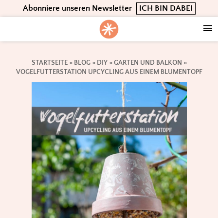
Skip
Skip
Skip
Abonniere unseren Newsletter
ICH BIN DABEI
to
to
to
primary
main
footer
navigation
content
STARTSEITE
»
BLOG
»
DIY
»
GARTEN UND BALKON
»
VOGELFUTTERSTATION UPCYCLING AUS EINEM BLUMENTOPF