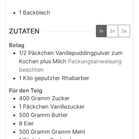
1 Backblech
ZUTATEN
1x
2x
3x
Belag
1/2
Päckchen
Vanillepuddingpulver zum
Kochen plus Milch
Packungsanweisung
beachten
1
Kilo
geputzter Rhabarber
Für den Teig
400
Gramm
Zucker
1
Päckchen
Vanillezucker
500
Gramm
Butter
8
Eier
500
Gramm
Gramm Mehl