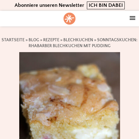
Skip
Skip
Skip
Abonniere unseren Newsletter
ICH BIN DABEI
to
to
to
primary
main
footer
navigation
content
STARTSEITE
»
BLOG
»
REZEPTE
»
BLECHKUCHEN
»
SONNTAGSKUCHEN:
RHABARBER BLECHKUCHEN MIT PUDDING