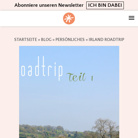
Skip
Skip
Skip
Abonniere unseren Newsletter
ICH BIN DABEI
to
to
to
primary
main
footer
navigation
content
STARTSEITE
»
BLOG
»
PERSÖNLICHES
»
IRLAND ROADTRIP