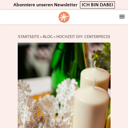
Skip
Skip
Skip
Abonniere unseren Newsletter
ICH BIN DABEI
to
to
to
primary
main
footer
navigation
content
STARTSEITE
»
BLOG
»
HOCHZEIT DIY: CENTERPIECES